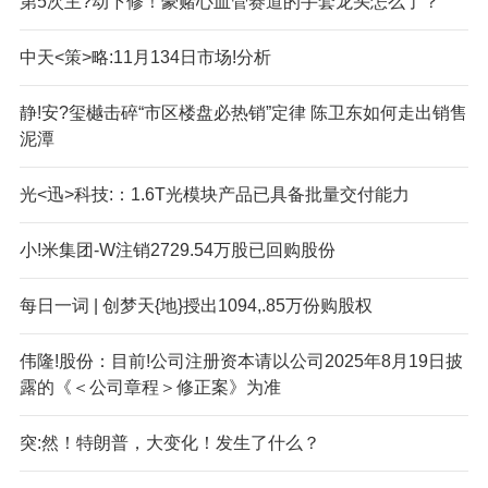
第5次主?动下修！豪赌心血管赛道的手套龙头怎么了？
中天<策>略:11月134日市场!分析
静!安?玺樾击碎“市区楼盘必热销”定律 陈卫东如何走出销售
泥潭
光<迅>科技:：1.6T光模块产品已具备批量交付能力
小!米集团-W注销2729.54万股已回购股份
每日一词 | 创梦天{地}授出1094,.85万份购股权
伟隆!股份：目前!公司注册资本请以公司2025年8月19日披
露的《＜公司章程＞修正案》为准
突:然！特朗普，大变化！发生了什么？