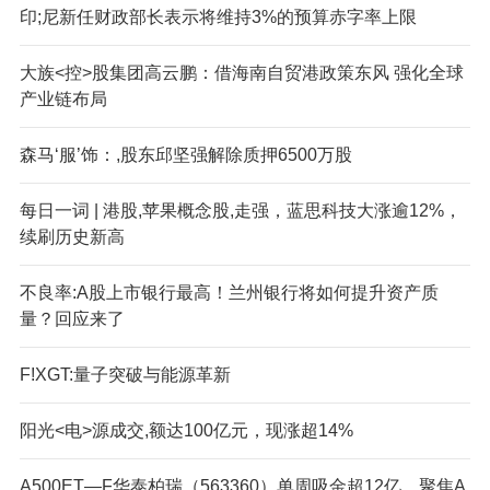
印;尼新任财政部长表示将维持3%的预算赤字率上限
大族<控>股集团高云鹏：借海南自贸港政策东风 强化全球
产业链布局
森马‘服’饰：,股东邱坚强解除质押6500万股
每日一词 | 港股,苹果概念股,走强，蓝思科技大涨逾12%，
续刷历史新高
不良率:A股上市银行最高！兰州银行将如何提升资产质
量？回应来了
F!XGT:量子突破与能源革新
阳光<电>源成交,额达100亿元，现涨超14%
A500ET—F华泰柏瑞（563360）单周吸金超12亿，聚焦A