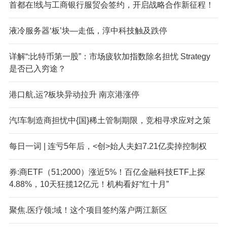
首都在!线与工商银行服贸会签约，开启战略合作新征程！
液冷服务器‘板’块—走低，淳中科技触及跌停
详解“:比特币第一股”：市场疲软加指数除名担忧 Strategy
是否已入穷途？
港口航,运?板块异动拉升 南京港涨停
汽!车制造商担忧中{国}稀土管制期限，竞相寻求应对之策
每日一词 | 连亏5年后，<创>始人夫妇7.21亿卖掉控制权
券:商ETF（51;2000）涨近5%！百亿金融科技ETF上探
4.88%，10天狂揽12亿元！机构看好“红十月”
聚焦.医疗领;域！这个项目签约落户两江新区