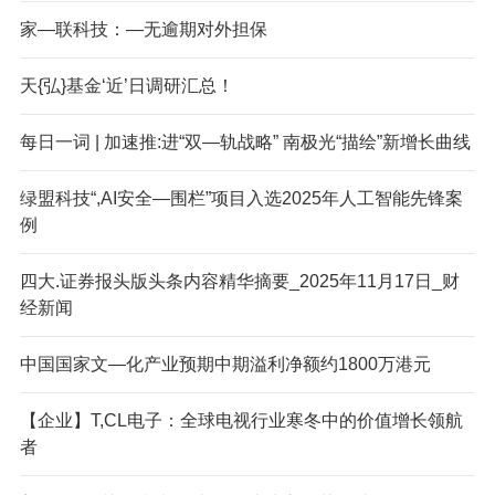
家—联科技：—无逾期对外担保
天{弘}基金‘近’日调研汇总！
每日一词 | 加速推:进“双—轨战略” 南极光“描绘”新增长曲线
绿盟科技“,AI安全—围栏”项目入选2025年人工智能先锋案
例
四大.证券报头版头条内容精华摘要_2025年11月17日_财
经新闻
中国国家文—化产业预期中期溢利净额约1800万港元
【企业】T,CL电子：全球电视行业寒冬中的价值增长领航
者