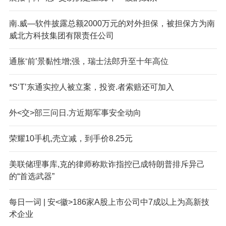
南.威—软件披露总额2000万元的对外担保，被担保方为南
威北方科技集团有限责任公司
通胀‘前’景黏性增;强，瑞士法郎升至十年高位
*S‘T’东通实控人被立案，投资.者索赔还可加入
外<交>部三问日.方近期军事安全动向
荣耀10手机,壳立减，到手价8.25元
美联储理事库,克的律师称欺诈指控已成特朗普排斥异己
的“首选武器”
每日一词 | 安<徽>186家A股上市公司中7成以上为高新技
术企业