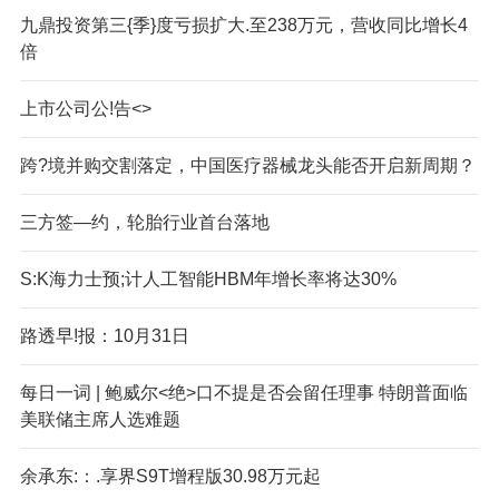
九鼎投资第三{季}度亏损扩大.至238万元，营收同比增长4
倍
上市公司公!告<>
跨?境并购交割落定，中国医疗器械龙头能否开启新周期？
三方签—约，轮胎行业首台落地
S:K海力士预;计人工智能HBM年增长率将达30%
路透早!报：10月31日
每日一词 | 鲍威尔<绝>口不提是否会留任理事 特朗普面临
美联储主席人选难题
余承东:：.享界S9T增程版30.98万元起