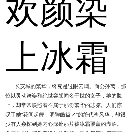
欢颜染
上冰霜
长安城的繁华，终究是过眼云烟。而公孙离，那
位以灵动舞姿和绝世容颜闻名于世的女子，她的脸
上，却常常映照着不属于那份繁华的悲凉。人们惊
叹于她“花间起舞，明眸皓齿📌”的绝代🎯风华，却很
少有人窥探到她内心深处那片被冰霜覆盖的湖泊。