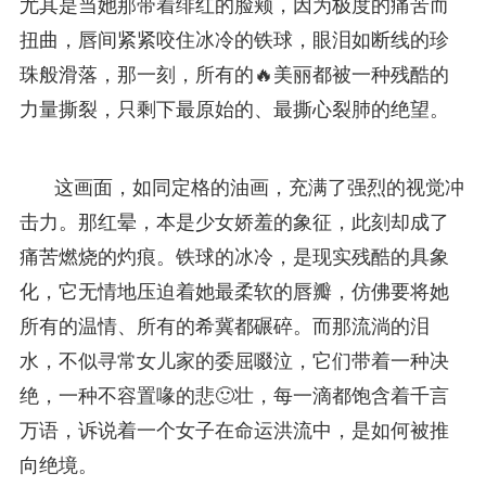
尤其是当她那带着绯红的脸颊，因为极度的痛苦而
扭曲，唇间紧紧咬住冰冷的铁球，眼泪如断线的珍
珠般滑落，那一刻，所有的🔥美丽都被一种残酷的
力量撕裂，只剩下最原始的、最撕心裂肺的绝望。
这画面，如同定格的油画，充满了强烈的视觉冲
击力。那红晕，本是少女娇羞的象征，此刻却成了
痛苦燃烧的灼痕。铁球的冰冷，是现实残酷的具象
化，它无情地压迫着她最柔软的唇瓣，仿佛要将她
所有的温情、所有的希冀都碾碎。而那流淌的泪
水，不似寻常女儿家的委屈啜泣，它们带着一种决
绝，一种不容置喙的悲🙂壮，每一滴都饱含着千言
万语，诉说着一个女子在命运洪流中，是如何被推
向绝境。