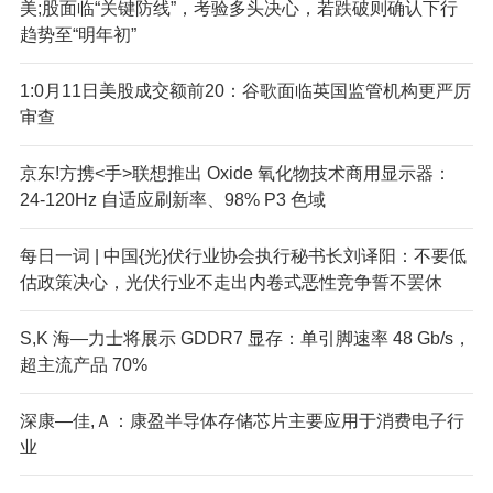
美;股面临“关键防线”，考验多头决心，若跌破则确认下行
趋势至“明年初”
1:0月11日美股成交额前20：谷歌面临英国监管机构更严厉
审查
京东!方携<手>联想推出 Oxide 氧化物技术商用显示器：
24-120Hz 自适应刷新率、98% P3 色域
每日一词 | 中国{光}伏行业协会执行秘书长刘译阳：不要低
估政策决心，光伏行业不走出内卷式恶性竞争誓不罢休
S,K 海—力士将展示 GDDR7 显存：单引脚速率 48 Gb/s，
超主流产品 70%
深康—佳,Ａ：康盈半导体存储芯片主要应用于消费电子行
业