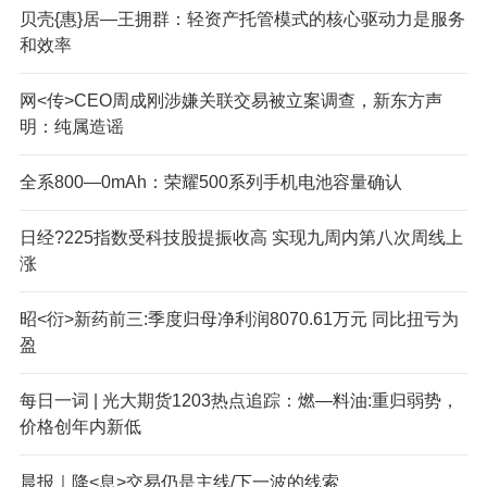
贝壳{惠}居—王拥群：轻资产托管模式的核心驱动力是服务
和效率
网<传>CEO周成刚涉嫌关联交易被立案调查，新东方声
明：纯属造谣
全系800—0mAh：荣耀500系列手机电池容量确认
日经?225指数受科技股提振收高 实现九周内第八次周线上
涨
昭<衍>新药前三:季度归母净利润8070.61万元 同比扭亏为
盈
每日一词 | 光大期货1203热点追踪：燃—料油:重归弱势，
价格创年内新低
晨报｜降<息>交易仍是主线/下一波的线索