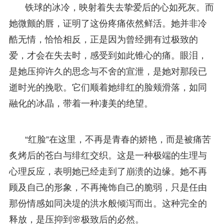
铁球的冰冷，映射着失去挚爱后的心如死灰。而
她微颤的唇，证明了这份疼痛依然鲜活。她并非冷
酷无情，恰恰相反，正是因为曾经拥有过极致的
爱，才会在失去时，感受到如此锥心的痛。眼泪，
是她压抑许久的思念与不舍的宣泄，是她对那段已
逝时光的挽歌。它们顺着她绯红的脸颊滑落，如同
融化的冰晶，带着一种凄美的绝望。
“红脸”在这里，不再是青春的娇艳，而是被痛苦
炙烤后的苍白与绯红交织。这是一种极端的生理与
心理反应，表明她已经走到了崩溃的边缘。她不再
顾及自己的形象，不再掩饰自己的脆弱，只是任由
那份情感如同决堤的洪水般倾泻而出。这种完全的
释放，是压抑到🌸极致后的必然。