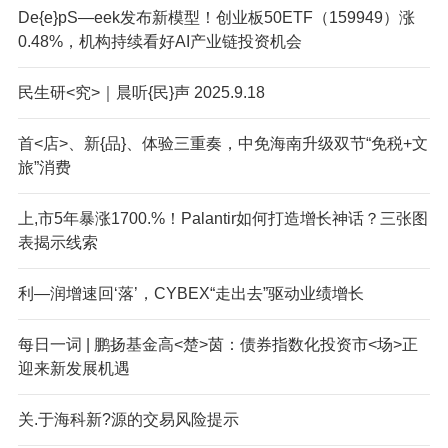
De{e}pS—eek发布新模型！创业板50ETF（159949）涨
0.48%，机构持续看好AI产业链投资机会
民生研<究>｜晨听{民}声 2025.9.18
首<店>、新{品}、体验三重奏，中免海南升级双节“免税+文
旅”消费
上,市5年暴涨1700.%！Palantir如何打造增长神话？三张图
表揭示线索
利—润增速回‘落’，CYBEX“走出去”驱动业绩增长
每日一词 | 鹏扬基金高<楚>茵：债券指数化投资市<场>正
迎来新发展机遇
关.于海科新?源的交易风险提示