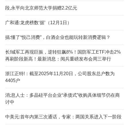
段,永平向北京师范大学捐赠2.2亿元
广和通:龙虎榜数‘据’（12月1日）
搞:懂了“悦己消费”，白酒企业也能玩转新消费逻辑？
长!城军工再现巨振，逆转狂飙8%！国防军工ETF冲击2%
再刷阶段新高！最新消息：阅兵重磅发布会周三举行
浙江正特!：截至2025年11月20日，公司股东总户数为
4405户
消;息人士：多晶硅平台企业“承债式”收购具体细节仍在商
讨中
中美元:首年内第三次通话，专家：两国关系进入下一阶段