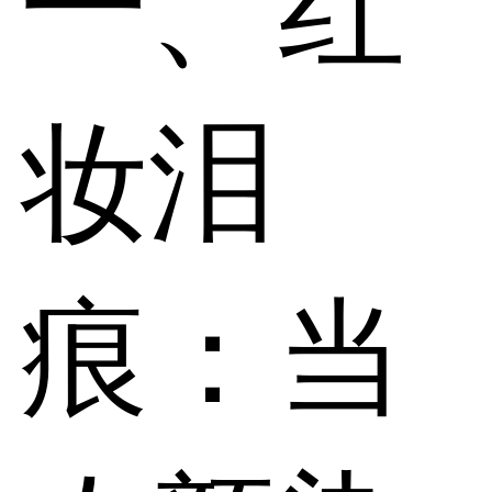
一、红
妆泪
痕：当