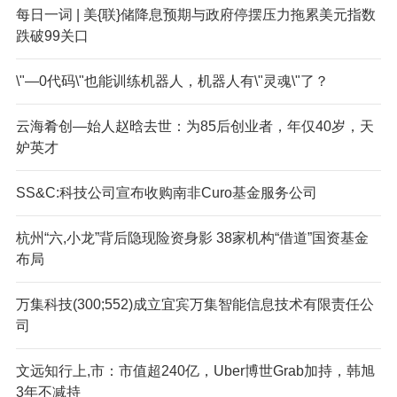
每日一词 | 美{联}储降息预期与政府停摆压力拖累美元指数
跌破99关口
\"—0代码\"也能训练机器人，机器人有\"灵魂\"了？
云海肴创—始人赵晗去世：为85后创业者，年仅40岁，天
妒英才
SS&C:科技公司宣布收购南非Curo基金服务公司
杭州“六,小龙”背后隐现险资身影 38家机构“借道”国资基金
布局
万集科技(300;552)成立宜宾万集智能信息技术有限责任公
司
文远知行上,市：市值超240亿，Uber博世Grab加持，韩旭
3年不减持