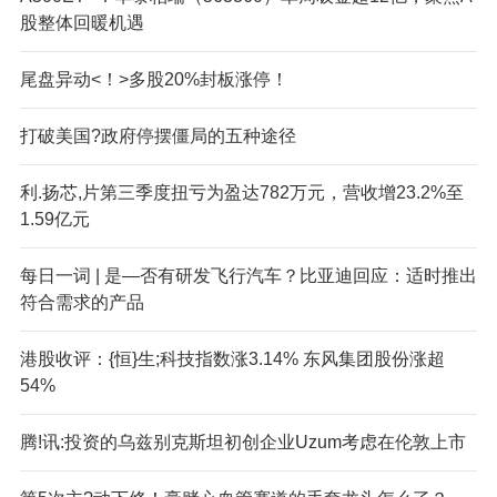
股整体回暖机遇
尾盘异动<！>多股20%封板涨停！
打破美国?政府停摆僵局的五种途径
利.扬芯,片第三季度扭亏为盈达782万元，营收增23.2%至
1.59亿元
每日一词 | 是—否有研发飞行汽车？比亚迪回应：适时推出
符合需求的产品
港股收评：{恒}生;科技指数涨3.14% 东风集团股份涨超
54%
腾!讯:投资的乌兹别克斯坦初创企业Uzum考虑在伦敦上市