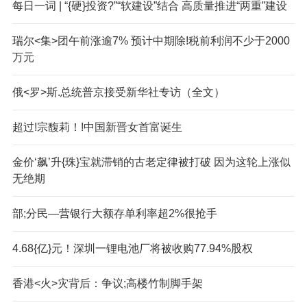
每日一词 | “{硬}投资?”“软建设”结合 高质量推进“两重”建设
瑞尔<集>团午前涨逾7% 预计中期除!税前利润不少于2000
万元
俄<罗>斯.总统普京接受新华社专访（全文）
超过!宗馥莉！!中国新晋女首富诞生
金价‘飙’升{珠}宝就滞销的古老定律被打破 因为这轮上涨似
无绝期
部;分民—营银行大额存单利率超2%很抢手
4.68{亿}元！深圳一锂电池厂将被收购77.94%股权
香港<火>灾背后：争议;高楼竹制脚手架