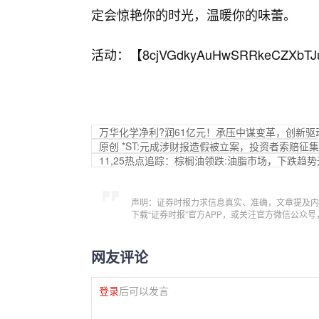
定会惊艳你的时光，温暖你的味蕾。
活动：【
8cjVGdkyAuHwSRRkeCZXbTJ
万华化学净利?润61亿元！承压中谋变革，创新驱
原创 *ST:元成涉财报造假被立案，投资者索赔征
11,25热点追踪：棕榈油领跌:油脂市场，下跌趋
声明：证券时报力求信息真实、准确，文章提及内
下载“证券时报”官方APP，或关注官方微信公众
网友评论
登录
后可以发言