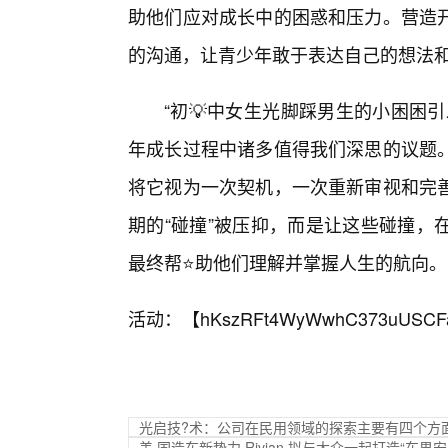
助他们应对成长中的困惑和压力。营造
的沟通，让青少年敢于表达自己的想法
“初💡中女生光脚踩男生的小困困
年成长过程中诸多值得我们深思的议题
将它视为一次契机，一次重新审视和完
期的“碰撞”被压抑，而是让这些碰撞，
最终帮⭐助他们理解并掌握人生的航向。
活动：【
hKszRFt4WyWwhC373uUSCF
光启技?术：公司在民用领域的探索主要有四个方
美,国造车新势力 Rivian 拟与大众一起打造“车