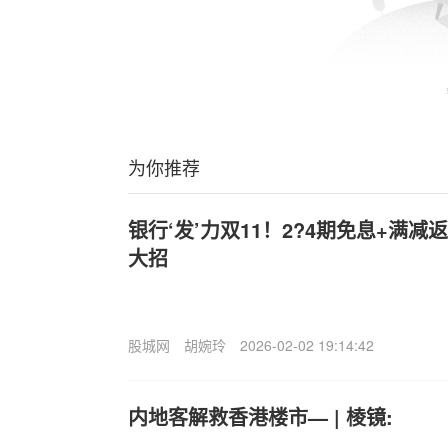
为你推荐
银行‘发’力双11！2?4期免息+满
大招
股城网
胡婉玲
2026-02-02 19:14:42
内地客解救香港楼市— | 棱镜: