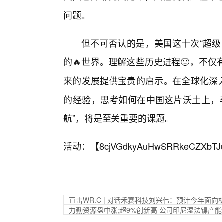
问题。
但不可否认的是，美国这十次“超级
的🔥世界。理解这些历史进程🙂，不
来的发展提供宝贵的启示。在全球化深入
的经验，思考如何在中国这片沃土上，
航”，将是至关重要的课题。
活动：【
8cjVGdkyAuHwSRRkeCZXbTJ
直击WR.C | 对话禾赛科技刘兴伟：预计今年面向
力勤资源盘中涨;超9%创新高 公司印尼湿法镍产